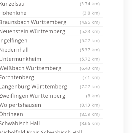
Künzelsau
(3.74 km)
Hohenlohe
(3.8 km)
Braunsbach Württemberg
(4.95 km)
Neuenstein Württemberg
(5.23 km)
Ingelfingen
(5.27 km)
Niedernhall
(5.37 km)
Untermünkheim
(5.72 km)
Weißbach Württemberg
(6.43 km)
Forchtenberg
(7.1 km)
Langenburg Württemberg
(7.27 km)
Zweiflingen Württemberg
(8 km)
Wolpertshausen
(8.13 km)
Öhringen
(8.59 km)
Schwäbisch Hall
(8.66 km)
Michelfeld Kreis Schwäbisch Hall