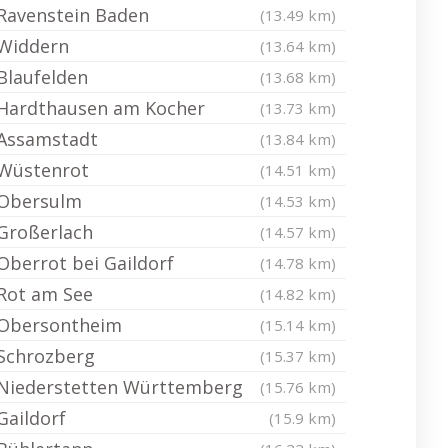
Ravenstein Baden
(13.49 km)
Widdern
(13.64 km)
Blaufelden
(13.68 km)
Hardthausen am Kocher
(13.73 km)
Assamstadt
(13.84 km)
Wüstenrot
(14.51 km)
Obersulm
(14.53 km)
Großerlach
(14.57 km)
Oberrot bei Gaildorf
(14.78 km)
Rot am See
(14.82 km)
Obersontheim
(15.14 km)
Schrozberg
(15.37 km)
Niederstetten Württemberg
(15.76 km)
Gaildorf
(15.9 km)