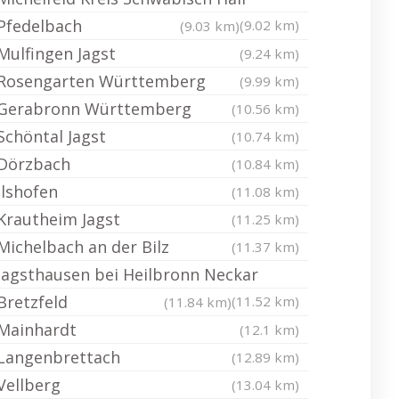
Pfedelbach
(9.02 km)
(9.03 km)
Mulfingen Jagst
(9.24 km)
Rosengarten Württemberg
(9.99 km)
Gerabronn Württemberg
(10.56 km)
Schöntal Jagst
(10.74 km)
Dörzbach
(10.84 km)
Ilshofen
(11.08 km)
Krautheim Jagst
(11.25 km)
Michelbach an der Bilz
(11.37 km)
Jagsthausen bei Heilbronn Neckar
Bretzfeld
(11.52 km)
(11.84 km)
Mainhardt
(12.1 km)
Langenbrettach
(12.89 km)
Vellberg
(13.04 km)