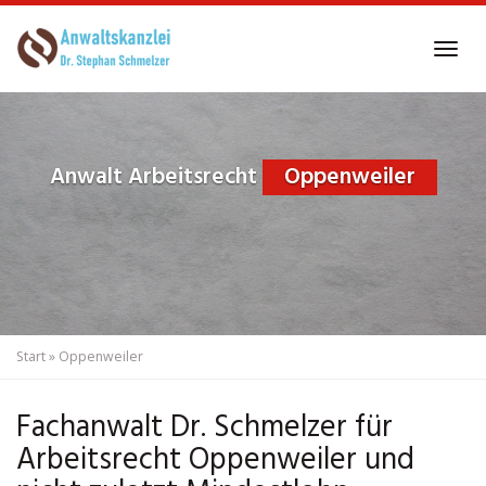
Skip
to
Tog
main
navi
content
Anwalt Arbeitsrecht
Oppenweiler
Start
»
Oppenweiler
Fachanwalt Dr. Schmelzer für
Arbeitsrecht Oppenweiler und