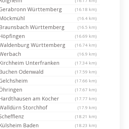
Roigheim
(16.17 km)
Gerabronn Württemberg
(16.18 km)
Möckmühl
(16.4 km)
Braunsbach Württemberg
(16.5 km)
Höpfingen
(16.69 km)
Waldenburg Württemberg
(16.74 km)
Werbach
(16.9 km)
Kirchheim Unterfranken
(17.34 km)
Buchen Odenwald
(17.59 km)
Gelchsheim
(17.66 km)
Öhringen
(17.67 km)
Hardthausen am Kocher
(17.77 km)
Walldürn Storchhof
(17.9 km)
Schefflenz
(18.21 km)
Külsheim Baden
(18.23 km)