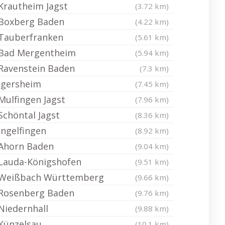
Krautheim Jagst
(3.72 km)
Boxberg Baden
(4.22 km)
Tauberfranken
(5.61 km)
Bad Mergentheim
(5.94 km)
Ravenstein Baden
(7.3 km)
Igersheim
(7.45 km)
Mulfingen Jagst
(7.96 km)
Schöntal Jagst
(8.36 km)
Ingelfingen
(8.92 km)
Ahorn Baden
(9.04 km)
Lauda-Königshofen
(9.51 km)
Weißbach Württemberg
(9.66 km)
Rosenberg Baden
(9.76 km)
Niedernhall
(9.88 km)
Künzelsau
(10.1 km)