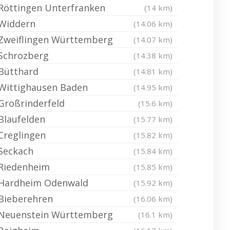
Röttingen Unterfranken
(14 km)
Widdern
(14.06 km)
Zweiflingen Württemberg
(14.07 km)
Schrozberg
(14.38 km)
Bütthard
(14.81 km)
Wittighausen Baden
(14.95 km)
Großrinderfeld
(15.6 km)
Blaufelden
(15.77 km)
Creglingen
(15.82 km)
Seckach
(15.84 km)
Riedenheim
(15.85 km)
Hardheim Odenwald
(15.92 km)
Bieberehren
(16.06 km)
Neuenstein Württemberg
(16.1 km)