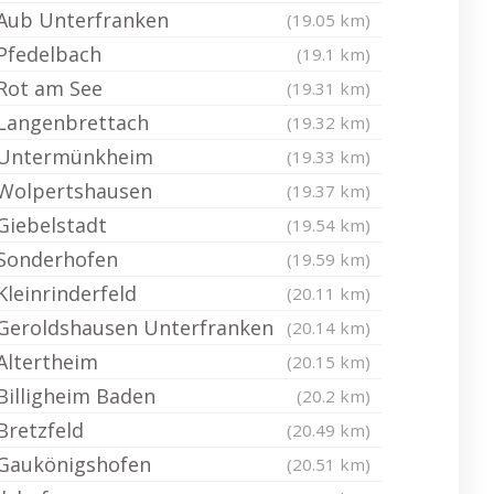
Aub Unterfranken
(19.05 km)
Pfedelbach
(19.1 km)
Rot am See
(19.31 km)
Langenbrettach
(19.32 km)
Untermünkheim
(19.33 km)
Wolpertshausen
(19.37 km)
Giebelstadt
(19.54 km)
Sonderhofen
(19.59 km)
Kleinrinderfeld
(20.11 km)
Geroldshausen Unterfranken
(20.14 km)
Altertheim
(20.15 km)
Billigheim Baden
(20.2 km)
Bretzfeld
(20.49 km)
Gaukönigshofen
(20.51 km)