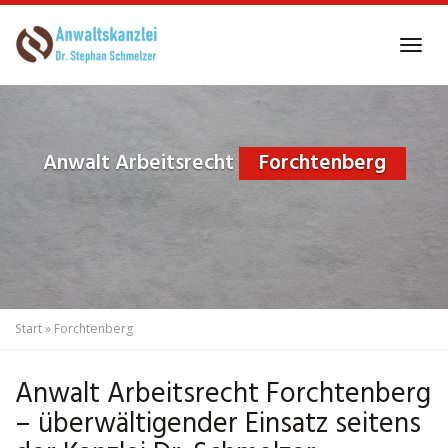
Skip
to
Tog
main
navi
content
Anwalt Arbeitsrecht
Forchtenberg
Start
»
Forchtenberg
Anwalt Arbeitsrecht Forchtenberg
– überwältigender Einsatz seitens