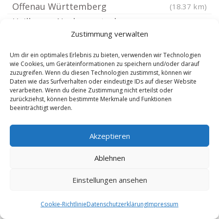
Offenau Württemberg
(18.37 km)
Heilbronn Neckargartach
(18.4 km)
Zustimmung verwalten
Heilbronn Innenstadt
(18.41 km)
Blaufelden
(18.54 km)
Um dir ein optimales Erlebnis zu bieten, verwenden wir Technologien
wie Cookies, um Geräteinformationen zu speichern und/oder darauf
Heilbronn Neckar
(18.55 km)
zuzugreifen. Wenn du diesen Technologien zustimmst, können wir
Haßmersheim
Daten wie das Surfverhalten oder eindeutige IDs auf dieser Website
(18.62 km)
verarbeiten. Wenn du deine Zustimmung nicht erteilst oder
Bad Wimpfen
(18.66 km)
zurückziehst, können bestimmte Merkmale und Funktionen
beeinträchtigt werden.
Untergruppenbach
(18.85 km)
Schrozberg
(19.18 km)
Akzeptieren
Abstatt
(19.34 km)
Mosbach Baden
Ablehnen
(19.45 km)
Neckarzimmern
(19.49 km)
Einstellungen ansehen
Cookie-Richtlinie
Datenschutzerklärung
Impressum