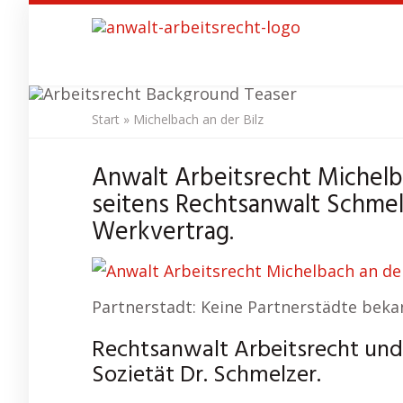
Skip
to
main
content
Start
»
Michelbach an der Bilz
Anwalt Arbe
Anwalt Arbeitsrecht Michelba
seitens Rechtsanwalt Schmel
Werkvertrag.
Partnerstadt: Keine Partnerstädte beka
Rechtsanwalt Arbeitsrecht und 
Sozietät Dr. Schmelzer.