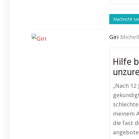
Nachricht s
Giri
Michel
Hilfe 
unzur
„Nach 12
gekündigt
schlechte
meinem Ar
die fast 
angeboten