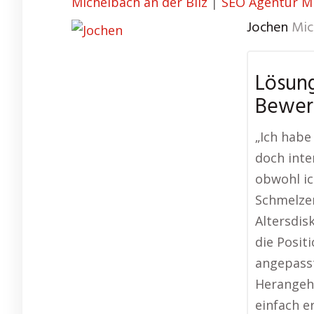
Michelbach an der Bilz
|
SEO Agentur Mi
Jochen
Mic
Lösung
Bewer
„Ich habe
doch inte
obwohl ic
Schmelzer
Altersdis
die Posit
angepasst
Herangehe
einfach er