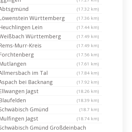
Abtsgmünd
(17.32 km)
Löwenstein Württemberg
(17.36 km)
Heuchlingen Lein
(17.44 km)
Weißbach Württemberg
(17.49 km)
Rems-Murr-Kreis
(17.49 km)
Forchtenberg
(17.56 km)
Mutlangen
(17.61 km)
Allmersbach im Tal
(17.84 km)
Aspach bei Backnang
(17.92 km)
Ellwangen Jagst
(18.26 km)
Blaufelden
(18.39 km)
Schwäbisch Gmünd
(18.7 km)
Mulfingen Jagst
(18.74 km)
Schwäbisch Gmünd Großdeinbach