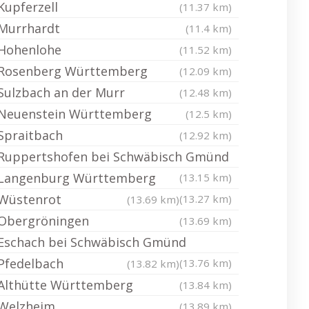
Kupferzell
(11.37 km)
Murrhardt
(11.4 km)
Hohenlohe
(11.52 km)
Rosenberg Württemberg
(12.09 km)
Sulzbach an der Murr
(12.48 km)
Neuenstein Württemberg
(12.5 km)
Spraitbach
(12.92 km)
Ruppertshofen bei Schwäbisch Gmünd
Langenburg Württemberg
(13.15 km)
Wüstenrot
(13.27 km)
(13.69 km)
Obergröningen
(13.69 km)
Eschach bei Schwäbisch Gmünd
Pfedelbach
(13.76 km)
(13.82 km)
Althütte Württemberg
(13.84 km)
Welzheim
(13.89 km)