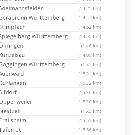
Adelmannsfelden
(14.21 km)
Gerabronn Württemberg
(14.41 km)
Stimpfach
(14.52 km)
Spiegelberg Württemberg
(14.55 km)
Öhringen
(14.8 km)
Künzelsau
(14.99 km)
Göggingen Württemberg
(15.1 km)
Auenwald
(15.21 km)
Durlangen
(15.32 km)
Alfdorf
(15.36 km)
Oppenweiler
(15.38 km)
Jagstzell
(15.5 km)
Crailsheim
(15.52 km)
Täferrot
(15.56 km)