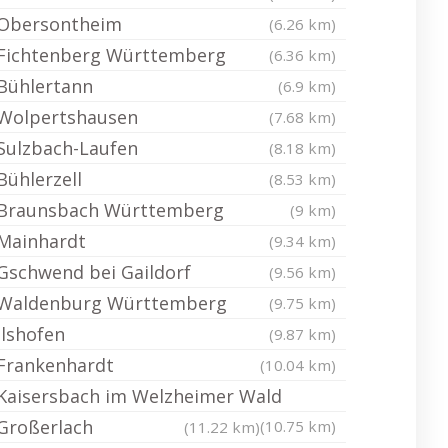
Obersontheim
(6.26 km)
Fichtenberg Württemberg
(6.36 km)
Bühlertann
(6.9 km)
Wolpertshausen
(7.68 km)
Sulzbach-Laufen
(8.18 km)
Bühlerzell
(8.53 km)
Braunsbach Württemberg
(9 km)
Mainhardt
(9.34 km)
Gschwend bei Gaildorf
(9.56 km)
Waldenburg Württemberg
(9.75 km)
Ilshofen
(9.87 km)
Frankenhardt
(10.04 km)
Kaisersbach im Welzheimer Wald
Großerlach
(10.75 km)
(11.22 km)