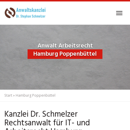
Skip
to
Tog
main
navi
content
Anwalt Arbeitsrecht
Hamburg Poppenbüttel
Start
»
Hamburg Poppenbüttel
Kanzlei Dr. Schmelzer
Rechtsanwalt für IT- und