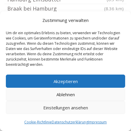
Braak bei Hamburg
(8.36 km)
Ellerbek Kreis Pinneberg
(8.38 km)
Zustimmung verwalten
Hamburg Meiendorf
(8.58 km)
Um dir ein optimales Erlebnis zu bieten, verwenden wir Technologien
Nahe
(8.65 km)
wie Cookies, um Geräteinformationen zu speichern und/oder darauf
zuzugreifen. Wenn du diesen Technologien zustimmst, können wir
Großhansdorf
(8.7 km)
Daten wie das Surfverhalten oder eindeutige IDs auf dieser Website
Hamburg Hohenfelde
(8.71 km)
verarbeiten. Wenn du deine Zustimmung nicht erteilst oder
zurückziehst, können bestimmte Merkmale und Funktionen
Hamburg
(8.74 km)
beeinträchtigt werden.
Tangstedt Kreis Pinneberg
(8.87 km)
Hamburg Hammerbrook
(8.89 km)
Akzeptieren
Hamburg
(8.91 km)
Ablehnen
Hamburg Altstadt
(8.94 km)
Einstellungen ansehen
Henstedt-Ulzburg
(9.01 km)
Bargteheide
(9.08 km)
Cookie-Richtlinie
Datenschutzerklärung
Impressum
Hamburg Altona Nord
(9.28 km)