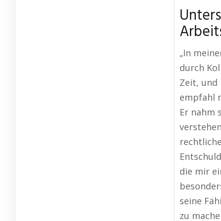
Unter
Arbeit
„In mein
durch Kol
Zeit, und 
empfahl m
Er nahm s
verstehen
rechtlich
Entschuld
die mir e
besonders
seine Fäh
zu machen