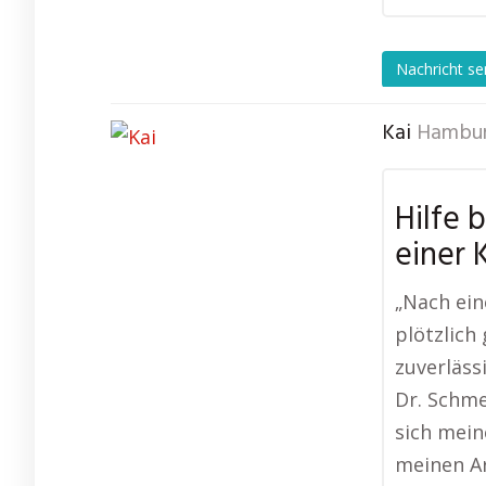
Nachricht s
Kai
Hambur
Hilfe 
einer 
„Nach ein
plötzlich
zuverläss
Dr. Schme
sich mein
meinen A