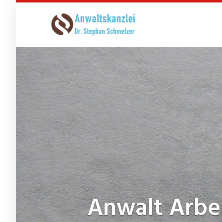
Skip
to
main
content
Anwalt Arbe