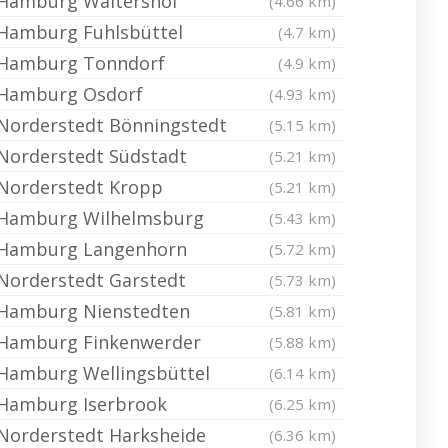
Hamburg Waltershof
(4.66 km)
Hamburg Fuhlsbüttel
(4.7 km)
Hamburg Tonndorf
(4.9 km)
Hamburg Osdorf
(4.93 km)
Norderstedt Bönningstedt
(5.15 km)
Norderstedt Südstadt
(5.21 km)
Norderstedt Kropp
(5.21 km)
Hamburg Wilhelmsburg
(5.43 km)
Hamburg Langenhorn
(5.72 km)
Norderstedt Garstedt
(5.73 km)
Hamburg Nienstedten
(5.81 km)
Hamburg Finkenwerder
(5.88 km)
Hamburg Wellingsbüttel
(6.14 km)
Hamburg Iserbrook
(6.25 km)
Norderstedt Harksheide
(6.36 km)