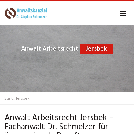
Skip
to
Tog
main
navi
content
Anwalt Arbeitsrecht
Jersbek
Start
»
Jersbek
Anwalt Arbeitsrecht Jersbek –
Fachanwalt Dr. Schmelzer für