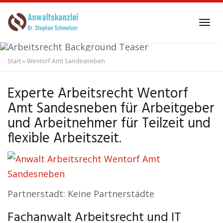
Skip
to
Tog
main
navi
content
Start
»
Wentorf Amt Sandesneben
Anwalt Arbeitsrecht
Wentorf Amt Sandesneben
Experte Arbeitsrecht Wentorf
Amt Sandesneben für Arbeitgeber
und Arbeitnehmer für Teilzeit und
flexible Arbeitszeit.
Partnerstadt: Keine Partnerstädte
Fachanwalt Arbeitsrecht und IT