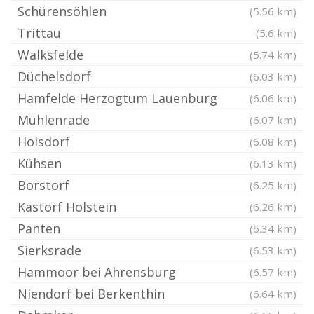
Schürensöhlen
(5.56 km)
Trittau
(5.6 km)
Walksfelde
(5.74 km)
Düchelsdorf
(6.03 km)
Hamfelde Herzogtum Lauenburg
(6.06 km)
Mühlenrade
(6.07 km)
Hoisdorf
(6.08 km)
Kühsen
(6.13 km)
Borstorf
(6.25 km)
Kastorf Holstein
(6.26 km)
Panten
(6.34 km)
Sierksrade
(6.53 km)
Hammoor bei Ahrensburg
(6.57 km)
Niendorf bei Berkenthin
(6.64 km)