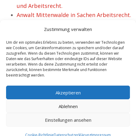
und Arbeitsrecht.
Anwalt Mittenwalde in Sachen Arbeitsrecht.
Anwalt Arbeitsrecht Kandern – Bereits 35
Zustimmung verwalten
zufriedene Klienten.
Rechtsanwalt Waldenbuch Spezialist für
Um dir ein optimales Erlebnis zu bieten, verwenden wir Technologien
wie Cookies, um Geräteinformationen zu speichern und/oder darauf
Arbeitsrecht und IT Recht.
zuzugreifen. Wenn du diesen Technologien zustimmst, können wir
Daten wie das Surfverhalten oder eindeutige IDs auf dieser Website
Rechtsanwalt Rutesheim Experte für IT-
verarbeiten. Wenn du deine Zustimmung nicht erteilst oder
und Arbeitsrecht.
zurückziehst, können bestimmte Merkmale und Funktionen
beeinträchtigt werden.
Kanzlei Dr. Schmelzer Anwalt Arbeitsrecht
Dassow.
Akzeptieren
Ablehnen
Einstellungen ansehen
Copyright 2025 by Anwalt Arbeitsrecht Dr. Schmelzer |
Sitemap
|
Cookie-Richtlinie
Datenschutzerklärung
Impressum