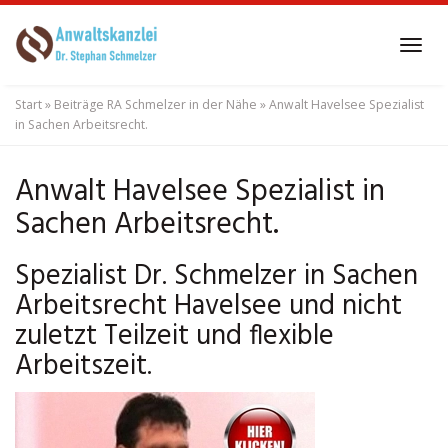
Skip
to
Tog
main
navi
content
Start
»
Beiträge RA Schmelzer in der Nähe
»
Anwalt Havelsee Spezialist
in Sachen Arbeitsrecht.
Anwalt Havelsee Spezialist in
Sachen Arbeitsrecht.
Spezialist Dr. Schmelzer in Sachen
Arbeitsrecht Havelsee und nicht
zuletzt Teilzeit und flexible
Arbeitszeit.