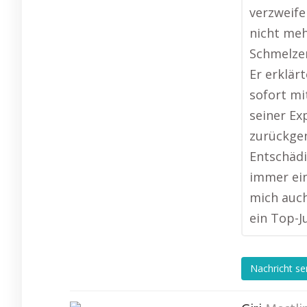
verzweife
nicht meh
Schmelzer
Er erklär
sofort mi
seiner Ex
zurückgen
Entschädi
immer ein
mich auch
ein Top-J
Nachricht s