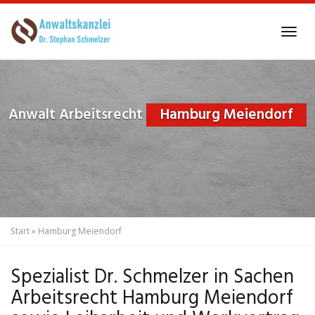
Skip
to
Tog
main
navi
content
Anwalt Arbeitsrecht
Hamburg Meiendorf
Start
»
Hamburg Meiendorf
Spezialist Dr. Schmelzer in Sachen
Arbeitsrecht Hamburg Meiendorf