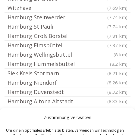
Witzhave
(7.69 km)
Hamburg Steinwerder
(7.74 km)
Hamburg St Pauli
(7.74 km)
Hamburg Groß Borstel
(7.81 km)
Hamburg Eimsbüttel
(7.87 km)
Hamburg Wellingsbüttel
(8 km)
Hamburg Hummelsbüttel
(8.2 km)
Siek Kreis Stormarn
(8.21 km)
Hamburg Niendorf
(8.26 km)
Hamburg Duvenstedt
(8.32 km)
Hamburg Altona Altstadt
(8.33 km)
Hamburg Altona Nord
(8.35 km)
Zustimmung verwalten
Kröppelshagen-Fahrendorf
(8.42 km)
Hamburg Poppenbüttel
(8.58 km)
Um dir ein optimales Erlebnis zu bieten, verwenden wir Technologien