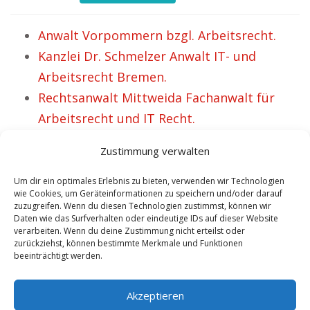
Anwalt Vorpommern bzgl. Arbeitsrecht.
Kanzlei Dr. Schmelzer Anwalt IT- und
Arbeitsrecht Bremen.
Rechtsanwalt Mittweida Fachanwalt für
Arbeitsrecht und IT Recht.
Anwalt Arbeitsrecht Erfurt – Bereits über
Zustimmung verwalten
51 motivierte Klienten.
Rechtsanwalt Neu Isenburg Spezialist für
Um dir ein optimales Erlebnis zu bieten, verwenden wir Technologien
wie Cookies, um Geräteinformationen zu speichern und/oder darauf
Arbeitsrecht.
zuzugreifen. Wenn du diesen Technologien zustimmst, können wir
Daten wie das Surfverhalten oder eindeutige IDs auf dieser Website
Kanzlei Dr. Schmelzer Anwalt IT- und
verarbeiten. Wenn du deine Zustimmung nicht erteilst oder
Arbeitsrecht Enns.
zurückziehst, können bestimmte Merkmale und Funktionen
beeinträchtigt werden.
Rechtsanwalt Eschwege Spezialist für
Arbeitsrecht.
Akzeptieren