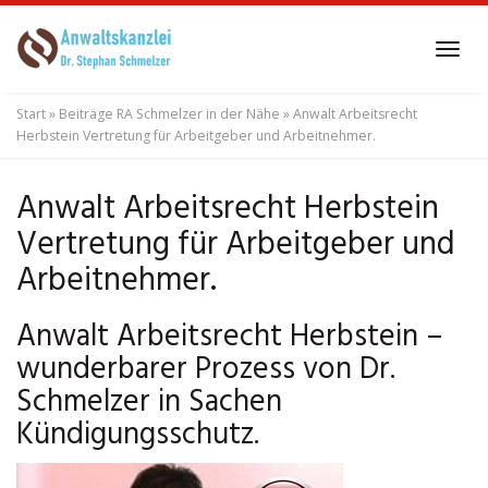
Skip
to
Tog
main
navi
content
Start
»
Beiträge RA Schmelzer in der Nähe
»
Anwalt Arbeitsrecht
Herbstein Vertretung für Arbeitgeber und Arbeitnehmer.
Anwalt Arbeitsrecht Herbstein
Vertretung für Arbeitgeber und
Arbeitnehmer.
Anwalt Arbeitsrecht Herbstein –
wunderbarer Prozess von Dr.
Schmelzer in Sachen
Kündigungsschutz.