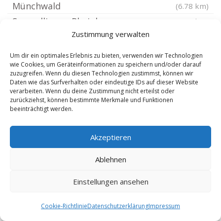
Münchwald
(6.78 km)
Sprendlingen Rheinhessen
(6.78 km)
Zustimmung verwalten
Schloßböckelheim
(6.85 km)
Neu-Bamberg
(6.85 km)
Um dir ein optimales Erlebnis zu bieten, verwenden wir Technologien
wie Cookies, um Geräteinformationen zu speichern und/oder darauf
Daxweiler
(6.85 km)
zuzugreifen. Wenn du diesen Technologien zustimmst, können wir
Ockenheim Rheinhessen
(6.87 km)
Daten wie das Surfverhalten oder eindeutige IDs auf dieser Website
verarbeiten. Wenn du deine Zustimmung nicht erteilst oder
Badenheim
(6.87 km)
zurückziehst, können bestimmte Merkmale und Funktionen
beeinträchtigt werden.
Altenbamberg
(6.91 km)
Dörrebach Hunsrück
(6.94 km)
Akzeptieren
Waldböckelheim
(6.94 km)
Allenfeld
(7.51 km)
Ablehnen
Wöllstein Rheinhessen
(7.51 km)
Einstellungen ansehen
Fürfeld Kreis Bad Kreuznach
(7.52 km)
Bockenau
(7.52 km)
Cookie-Richtlinie
Datenschutzerklärung
Impressum
Seibersbach
(7.76 km)