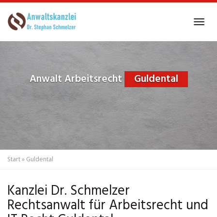
Skip
to
Tog
main
navi
content
Anwalt Arbeitsrecht
Guldental
Start
»
Guldental
Kanzlei Dr. Schmelzer
Rechtsanwalt für Arbeitsrecht und