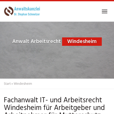
Skip
to
Tog
main
navi
content
Anwalt Arbeitsrecht
Windesheim
Start
»
Windesheim
Fachanwalt IT- und Arbeitsrecht
Windesheim für Arbeitgeber und