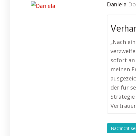
Daniela
Do
Verhan
„Nach ein
verzweife
sofort an
meinen Er
ausgezeic
der für s
Strategie
Vertrauen
Nachricht s