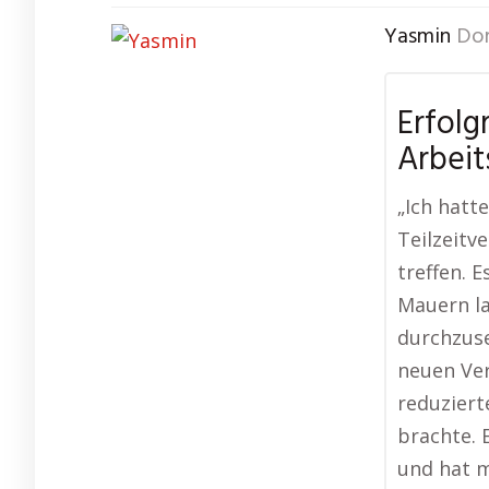
Yasmin
Do
Erfolg
Arbeit
„Ich hatt
Teilzeitv
treffen. E
Mauern la
durchzuse
neuen Ver
reduziert
brachte. 
und hat m