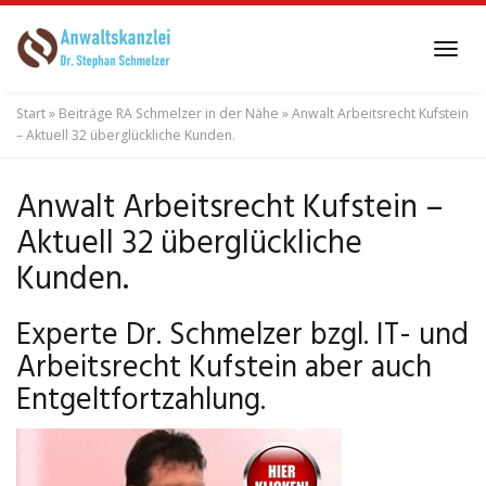
Skip
to
Tog
main
navi
content
Start
»
Beiträge RA Schmelzer in der Nähe
»
Anwalt Arbeitsrecht Kufstein
– Aktuell 32 überglückliche Kunden.
Anwalt Arbeitsrecht Kufstein –
Aktuell 32 überglückliche
Kunden.
Experte Dr. Schmelzer bzgl. IT- und
Arbeitsrecht Kufstein aber auch
Entgeltfortzahlung.