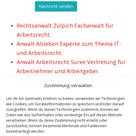
Nachricht senden
Rechtsanwalt Zülpich Fachanwalt für
Arbeitsrecht.
Anwalt Alsleben Experte zum Thema IT-
und Arbeitsrecht.
Anwalt Arbeitsrecht Suree Vertretung für
Arbeitnehmer und Arbeitgeber.
Anwalt Arbeitsrecht Burgbernheim – Heike
Zustimmung verwalten
hat Erfolg.
Rechtsanwalt Wittstock Experte für
Um dir ein optimales Erlebnis zu bieten, verwenden wir Technologien
wie Cookies, um Geräteinformationen zu speichern und/oder darauf
Arbeitsrecht und IT Recht.
zuzugreifen. Wenn du diesen Technologien zustimmst, können wir
Daten wie das Surfverhalten oder eindeutige IDs auf dieser Website
Anwalt Arbeitsrecht Marktredwitz
verarbeiten. Wenn du deine Zustimmung nicht erteilst oder
Vertretung für Arbeitgeber.
zurückziehst, können bestimmte Merkmale und Funktionen
beeinträchtigt werden.
Anwalt Arbeitsrecht Stollberg – Bereits