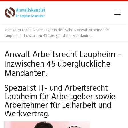
Skip
to
Tog
main
navi
content
Start
»
Beiträge RA Schmelzer in der Nähe
»
Anwalt Arbeitsrecht
Laupheim – Inzwischen 45 überglückliche Mandanten.
Anwalt Arbeitsrecht Laupheim –
Inzwischen 45 überglückliche
Mandanten.
Spezialist IT- und Arbeitsrecht
Laupheim für Arbeitgeber sowie
Arbeitehmer für Leiharbeit und
Werkvertrag.