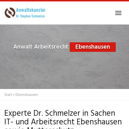
Skip
to
Tog
main
navi
content
Anwalt Arbeitsrecht
Ebenshausen
Start
»
Ebenshausen
Experte Dr. Schmelzer in Sachen
IT- und Arbeitsrecht Ebenshausen