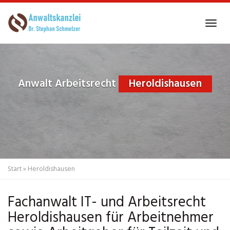
Skip
to
Tog
main
navi
content
Anwalt Arbeitsrecht
Heroldishausen
Start
»
Heroldishausen
Fachanwalt IT- und Arbeitsrecht
Heroldishausen für Arbeitnehmer