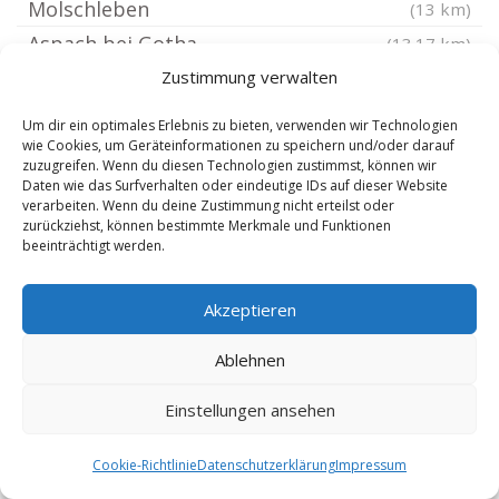
Molschleben
(13 km)
Aspach bei Gotha
(13.17 km)
Dünwald
Zustimmung verwalten
(13.42 km)
Haussömmern
(13.45 km)
Um dir ein optimales Erlebnis zu bieten, verwenden wir Technologien
Effelder bei Leinefelde
wie Cookies, um Geräteinformationen zu speichern und/oder darauf
(13.46 km)
zuzugreifen. Wenn du diesen Technologien zustimmst, können wir
Döllstädt
(13.47 km)
Daten wie das Surfverhalten oder eindeutige IDs auf dieser Website
verarbeiten. Wenn du deine Zustimmung nicht erteilst oder
Abtsbessingen
(13.5 km)
zurückziehst, können bestimmte Merkmale und Funktionen
beeinträchtigt werden.
Krauthausen bei Eisenach
(13.52 km)
Eisenach Thüringen
(13.52 km)
Akzeptieren
Wutha-Farnroda
(13.57 km)
Helmsdorf bei Leinefelde
(13.59 km)
Ablehnen
Einstellungen ansehen
Cookie-Richtlinie
Datenschutzerklärung
Impressum