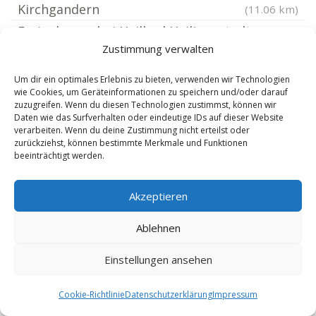
Kirchgandern
(11.06 km)
Freienhagen bei Heilbad Heiligenstadt
Zustimmung verwalten
Leinefelde-Worbis
(11.23 km)
(11.29 km)
Arenshausen
(11.29 km)
Um dir ein optimales Erlebnis zu bieten, verwenden wir Technologien
wie Cookies, um Geräteinformationen zu speichern und/oder darauf
Kleinbartloff
(11.61 km)
zuzugreifen. Wenn du diesen Technologien zustimmst, können wir
Rohrberg bei Heilbad Heiligenstadt
Daten wie das Surfverhalten oder eindeutige IDs auf dieser Website
(11.85 km)
verarbeiten. Wenn du deine Zustimmung nicht erteilst oder
Werra-Meißner-Kreis
(11.92 km)
zurückziehst, können bestimmte Merkmale und Funktionen
beeinträchtigt werden.
Hallungen
(12.16 km)
Hausen Eichsfeld
(12.35 km)
Akzeptieren
Glasehausen
(12.69 km)
Unstruttal
Ablehnen
(12.85 km)
Hundeshagen
(12.87 km)
Einstellungen ansehen
Frankenroda
(12.88 km)
Witzenhausen
(13.08 km)
Cookie-Richtlinie
Datenschutzerklärung
Impressum