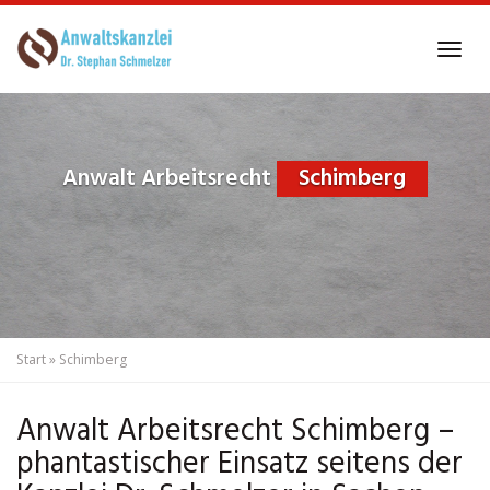
Skip
to
Tog
main
navi
content
Anwalt Arbeitsrecht
Schimberg
Start
»
Schimberg
Anwalt Arbeitsrecht Schimberg –
phantastischer Einsatz seitens der