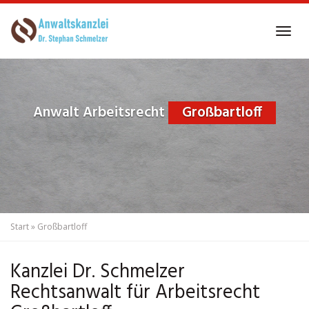
Skip
to
Tog
main
navi
content
Anwalt Arbeitsrecht
Großbartloff
Start
»
Großbartloff
Kanzlei Dr. Schmelzer
Rechtsanwalt für Arbeitsrecht