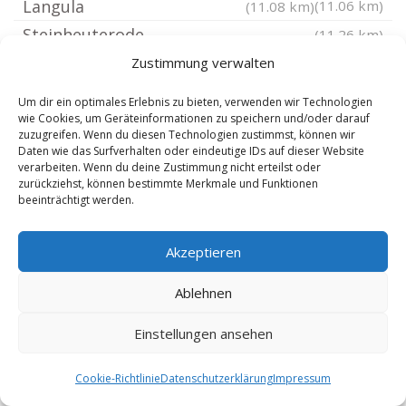
Langula
(11.06 km)
(11.08 km)
Steinheuterode
(11.26 km)
Hausen Eichsfeld
Zustimmung verwalten
(11.26 km)
Steinbach bei Heilbad Heiligenstadt
(11.52 km)
Um dir ein optimales Erlebnis zu bieten, verwenden wir Technologien
Nazza
(11.53 km)
wie Cookies, um Geräteinformationen zu speichern und/oder darauf
zuzugreifen. Wenn du diesen Technologien zustimmst, können wir
Reinholterode
(11.54 km)
Daten wie das Surfverhalten oder eindeutige IDs auf dieser Website
verarbeiten. Wenn du deine Zustimmung nicht erteilst oder
Gerbershausen
(11.61 km)
zurückziehst, können bestimmte Merkmale und Funktionen
beeinträchtigt werden.
Burgwalde
(11.69 km)
Kammerforst bei Mühlhausen
(11.83 km)
Akzeptieren
Ebenshausen
(12.07 km)
Niederdorla
(12.24 km)
Ablehnen
Niederorschel
(12.26 km)
Einstellungen ansehen
Lindewerra
(12.41 km)
Hohes Kreuz
(12.57 km)
Cookie-Richtlinie
Datenschutzerklärung
Impressum
Schachtebich
(12.62 km)