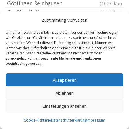
Göttingen Reinhausen
(10.36 km)
Großbartloff
(10.39 km)
Zustimmung verwalten
Gerbershausen
(10.42 km)
Seulingen
(10.46 km)
Um dir ein optimales Erlebnis zu bieten, verwenden wir Technologien
wie Cookies, um Geräteinformationen zu speichern und/oder darauf
Obernfeld
(10.46 km)
zuzugreifen. Wenn du diesen Technologien zustimmst, können wir
Jützenbach
(10.8 km)
Daten wie das Surfverhalten oder eindeutige IDs auf dieser Website
verarbeiten. Wenn du deine Zustimmung nicht erteilst oder
Anrode
(10.86 km)
zurückziehst, können bestimmte Merkmale und Funktionen
beeinträchtigt werden.
Volkerode Eichsfeld
(10.86 km)
Sickerode
(10.97 km)
Akzeptieren
Hohengandern
(11.02 km)
Kirchgandern
(11.02 km)
Ablehnen
Pfaffschwende
(11.23 km)
Einstellungen ansehen
Büttstedt
(11.23 km)
Rollshausen Eichsfeld
(11.54 km)
Cookie-Richtlinie
Datenschutzerklärung
Impressum
Friedland Kreis Göttingen
(11.55 km)