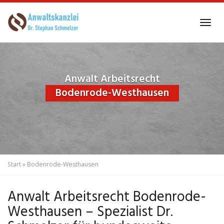
Skip
to
Tog
main
navi
content
Anwalt Arbeitsrecht
Bodenrode-Westhausen
Start
»
Bodenrode-Westhausen
Anwalt Arbeitsrecht Bodenrode-
Westhausen – Spezialist Dr.