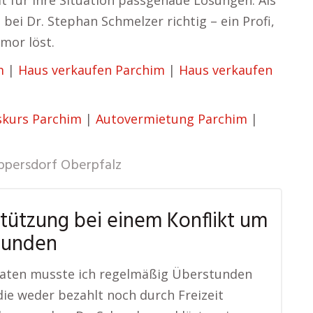
t für Ihre Situation passgenaue Lösungen. Als
bei Dr. Stephan Schmelzer richtig – ein Profi,
umor löst.
m
|
Haus verkaufen Parchim
|
Haus verkaufen
skurs Parchim
|
Autovermietung Parchim
|
ppersdorf Oberpfalz
tützung bei einem Konflikt um
tunden
naten musste ich regelmäßig Überstunden
ie weder bezahlt noch durch Freizeit