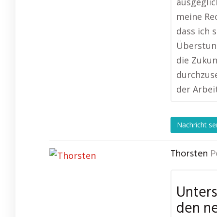
ausgeglic
meine Rec
dass ich 
Überstund
die Zukun
durchzuse
der Arbei
Nachricht s
Thorsten
P
Unters
den n