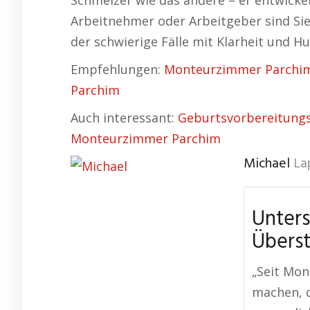
Schmelzer wie das andere – er entwickel
Arbeitnehmer oder Arbeitgeber sind Sie 
der schwierige Fälle mit Klarheit und H
Empfehlungen:
Monteurzimmer Parchi
Parchim
Auch interessant:
Geburtsvorbereitung
Monteurzimmer Parchim
Michael
La
Unters
Übers
„Seit Mo
machen, d