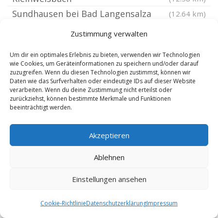
Sundhausen bei Bad Langensalza
(12.64 km)
Klettstedt
(12.66 km)
Zustimmung verwalten
Günthersleben-Wechmar
(12.69 km)
Um dir ein optimales Erlebnis zu bieten, verwenden wir Technologien
Finsterbergen
(12.76 km)
wie Cookies, um Geräteinformationen zu speichern und/oder darauf
zuzugreifen. Wenn du diesen Technologien zustimmst, können wir
Großfahner
(12.78 km)
Daten wie das Surfverhalten oder eindeutige IDs auf dieser Website
Gierstädt Kleinfahner
(12.79 km)
verarbeiten. Wenn du deine Zustimmung nicht erteilst oder
zurückziehst, können bestimmte Merkmale und Funktionen
Seebergen bei Gotha
(12.89 km)
beeinträchtigt werden.
Frankenroda
(12.93 km)
Bienstädt
(13.04 km)
Akzeptieren
Kirchheilingen
(13.22 km)
Ablehnen
Creuzburg
(13.24 km)
Hohenkirchen bei Gotha
Einstellungen ansehen
(13.24 km)
Cookie-Richtlinie
Datenschutzerklärung
Impressum