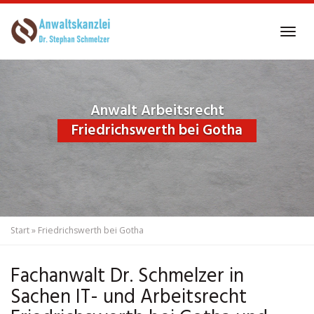
Skip
to
Tog
main
navi
content
Anwalt Arbeitsrecht
Friedrichswerth bei Gotha
Start
»
Friedrichswerth bei Gotha
Fachanwalt Dr. Schmelzer in
Sachen IT- und Arbeitsrecht