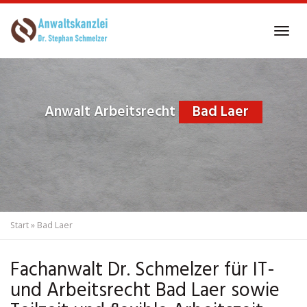
Skip
to
Tog
main
navi
content
Anwalt Arbeitsrecht
Bad Laer
Start
»
Bad Laer
Fachanwalt Dr. Schmelzer für IT-
und Arbeitsrecht Bad Laer sowie