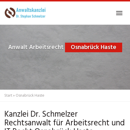
Skip
to
Tog
main
navi
content
Anwalt Arbeitsrecht
Osnabrück Haste
Start
»
Osnabrück Haste
Kanzlei Dr. Schmelzer
Rechtsanwalt für Arbeitsrecht und