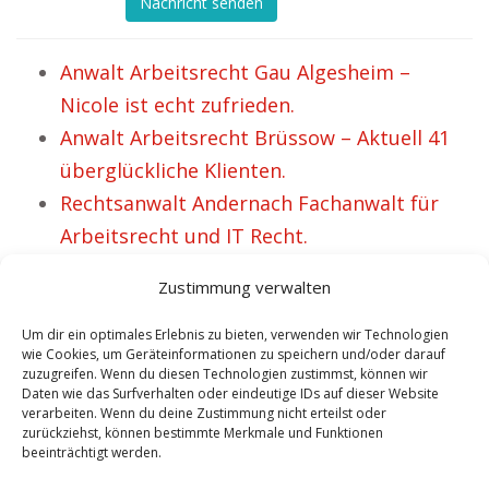
Nachricht senden
Anwalt Arbeitsrecht Gau Algesheim –
Nicole ist echt zufrieden.
Anwalt Arbeitsrecht Brüssow – Aktuell 41
überglückliche Klienten.
Rechtsanwalt Andernach Fachanwalt für
Arbeitsrecht und IT Recht.
Fachanwalt im Bereich IT- und Arbeitsrecht
Zustimmung verwalten
Werdohl.
Rechtsanwalt Grenchen Fachanwalt für
Um dir ein optimales Erlebnis zu bieten, verwenden wir Technologien
wie Cookies, um Geräteinformationen zu speichern und/oder darauf
Arbeitsrecht.
zuzugreifen. Wenn du diesen Technologien zustimmst, können wir
Daten wie das Surfverhalten oder eindeutige IDs auf dieser Website
Anwalt Kirchheim unter Teck Spezialist im
verarbeiten. Wenn du deine Zustimmung nicht erteilst oder
Bereich Arbeitsrecht und IT Recht.
zurückziehst, können bestimmte Merkmale und Funktionen
beeinträchtigt werden.
Anwalt Arbeitsrecht Oberhof – Inzwischen