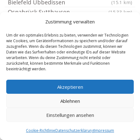
Bielefeld Ubbedissen
(15.1 km)
Osnabrück Sutthausen
(15.33 km)
Belm
Zustimmung verwalten
(15.52 km)
Herford Laar
(15.6 km)
Um dir ein optimales Erlebnis zu bieten, verwenden wir Technologien
Bielefeld Sennestadt
(15.62 km)
wie Cookies, um Geräteinformationen zu speichern und/oder darauf
zuzugreifen. Wenn du diesen Technologien zustimmst, können wir
Osnabrück Schinkel Ost
(15.64 km)
Daten wie das Surfverhalten oder eindeutige IDs auf dieser Website
verarbeiten. Wenn du deine Zustimmung nicht erteilst oder
Osnabrück Gretesch
(15.64 km)
zurückziehst, können bestimmte Merkmale und Funktionen
beeinträchtigt werden.
Osnabrück Fledder
(15.65 km)
Osnabrück
(15.65 km)
Akzeptieren
Herford Herringhausen
(15.73 km)
Kirchlengern
(15.73 km)
Ablehnen
Osnabrück Schinkel
(16.06 km)
Einstellungen ansehen
Herford Stadt
(16.14 km)
Cookie-Richtlinie
Datenschutzerklärung
Impressum