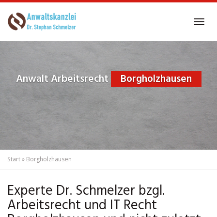
Skip
to
Tog
main
navi
content
Anwalt Arbeitsrecht
Borgholzhausen
Start
»
Borgholzhausen
Experte Dr. Schmelzer bzgl.
Arbeitsrecht und IT Recht