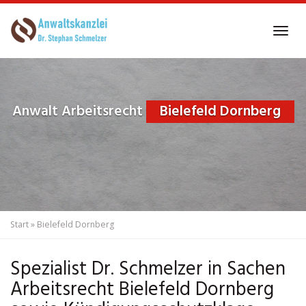
Skip
to
Tog
main
navi
content
Anwalt Arbeitsrecht
Bielefeld Dornberg
Start
»
Bielefeld Dornberg
Spezialist Dr. Schmelzer in Sachen
Arbeitsrecht Bielefeld Dornberg