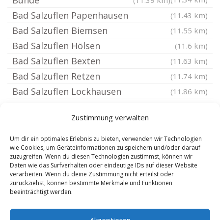
Bünde
(11.39 km)
Bad Salzuflen Papenhausen
(11.43 km)
Bad Salzuflen Biemsen
(11.55 km)
Bad Salzuflen Hölsen
(11.6 km)
Bad Salzuflen Bexten
(11.63 km)
Bad Salzuflen Retzen
(11.74 km)
Bad Salzuflen Lockhausen
(11.86 km)
Bad Salzuflen Ahmsen
(11.9 km)
Zustimmung verwalten
Bad Salzuflen Breden
(11.93 km)
Bad Salzuflen
(11.98 km)
Um dir ein optimales Erlebnis zu bieten, verwenden wir Technologien
wie Cookies, um Geräteinformationen zu speichern und/oder darauf
Bad Salzuflen Wüsten
(12.08 km)
zuzugreifen. Wenn du diesen Technologien zustimmst, können wir
Daten wie das Surfverhalten oder eindeutige IDs auf dieser Website
Harsewinkel
(12.25 km)
verarbeiten. Wenn du deine Zustimmung nicht erteilst oder
Kirchlengern
(12.28 km)
zurückziehst, können bestimmte Merkmale und Funktionen
beeinträchtigt werden.
Melle Wiehengeb
(12.28 km)
Akzeptieren