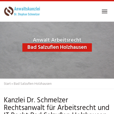
Skip
to
Tog
main
navi
content
Anwalt Arbeitsrecht
Bad Salzuflen Holzhausen
Start
»
Bad Salzuflen Holzhausen
Kanzlei Dr. Schmelzer
Rechtsanwalt für Arbeitsrecht und