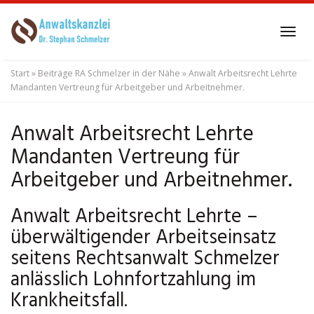
Skip
to
Tog
main
navi
content
Start
»
Beiträge RA Schmelzer in der Nähe
»
Anwalt Arbeitsrecht Lehrte
Mandanten Vertreung für Arbeitgeber und Arbeitnehmer.
Anwalt Arbeitsrecht Lehrte
Mandanten Vertreung für
Arbeitgeber und Arbeitnehmer.
Anwalt Arbeitsrecht Lehrte –
überwältigender Arbeitseinsatz
seitens Rechtsanwalt Schmelzer
anlässlich Lohnfortzahlung im
Krankheitsfall.