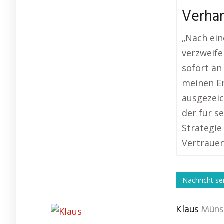
Verhan
„Nach ein
verzweife
sofort an
meinen Er
ausgezeic
der für s
Strategie
Vertrauen
Nachricht s
Klaus
Müns