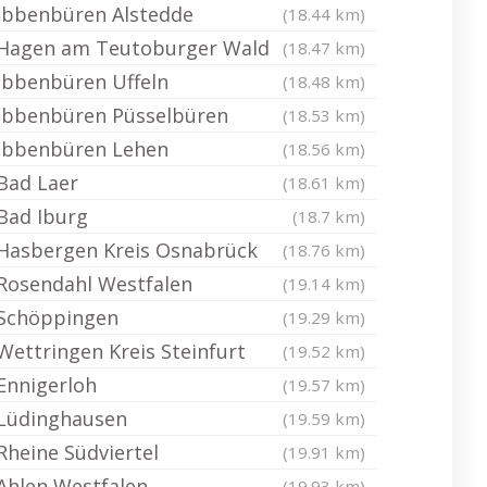
Ibbenbüren Alstedde
(18.44 km)
Hagen am Teutoburger Wald
(18.47 km)
Ibbenbüren Uffeln
(18.48 km)
Ibbenbüren Püsselbüren
(18.53 km)
Ibbenbüren Lehen
(18.56 km)
Bad Laer
(18.61 km)
Bad Iburg
(18.7 km)
Hasbergen Kreis Osnabrück
(18.76 km)
Rosendahl Westfalen
(19.14 km)
Schöppingen
(19.29 km)
Wettringen Kreis Steinfurt
(19.52 km)
Ennigerloh
(19.57 km)
Lüdinghausen
(19.59 km)
Rheine Südviertel
(19.91 km)
Ahlen Westfalen
(19.93 km)