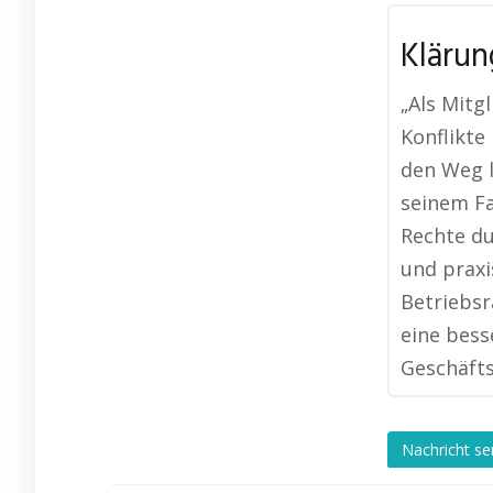
Klärun
„Als Mitg
Konflikte
den Weg l
seinem Fa
Rechte du
und praxi
Betriebsr
eine bes
Geschäfts
Nachricht s