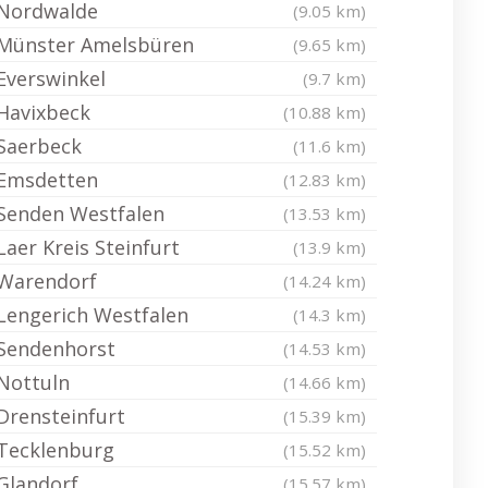
Nordwalde
(9.05 km)
Münster Amelsbüren
(9.65 km)
Everswinkel
(9.7 km)
Havixbeck
(10.88 km)
Saerbeck
(11.6 km)
Emsdetten
(12.83 km)
Senden Westfalen
(13.53 km)
Laer Kreis Steinfurt
(13.9 km)
Warendorf
(14.24 km)
Lengerich Westfalen
(14.3 km)
Sendenhorst
(14.53 km)
Nottuln
(14.66 km)
Drensteinfurt
(15.39 km)
Tecklenburg
(15.52 km)
Glandorf
(15.57 km)