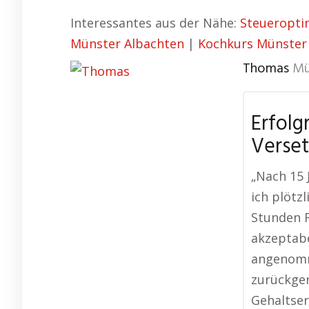
Interessantes aus der Nähe:
Steueropti
Münster Albachten
|
Kochkurs Münster
Thomas
Mü
Erfolg
Verse
„Nach 15 
ich plötz
Stunden F
akzeptabe
angenomm
zurückge
Gehaltse