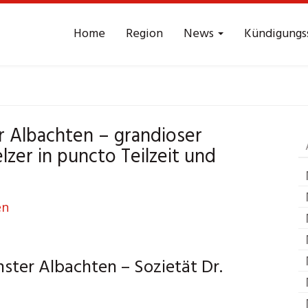
Home
Region
News
Kündigungs
beitsrecht
Münster 
 Albachten – grandioser
lzer in puncto Teilzeit und
ster Albachten – Sozietät Dr.