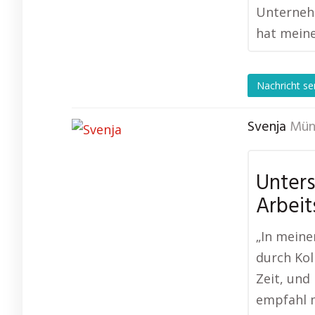
Unternehm
hat meine
Nachricht s
Svenja
Mün
Unter
Arbeit
„In mein
durch Kol
Zeit, und 
empfahl m