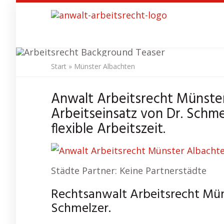
Skip
to
main
content
Start
»
Münster Albachten
Anwalt Ar
Anwalt Arbeitsrecht Münster
Arbeitseinsatz von Dr. Schme
flexible Arbeitszeit.
Städte Partner: Keine Partnerstädte
Rechtsanwalt Arbeitsrecht Mün
Schmelzer.