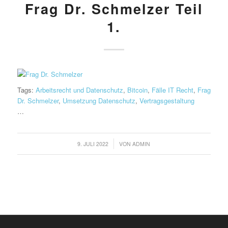
Frag Dr. Schmelzer Teil
1.
Tags:
Arbeitsrecht und Datenschutz
,
Bitcoin
,
Fälle IT Recht
,
Frag
Dr. Schmelzer
,
Umsetzung Datenschutz
,
Vertragsgestaltung
…
/
9. JULI 2022
VON
ADMIN