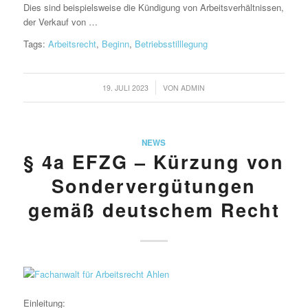
Dies sind beispielsweise die Kündigung von Arbeitsverhältnissen,
der Verkauf von …
Tags:
Arbeitsrecht
,
Beginn
,
Betriebsstilllegung
/
19. JULI 2023
VON
ADMIN
NEWS
§ 4a EFZG – Kürzung von
Sondervergütungen
gemäß deutschem Recht
Einleitung: