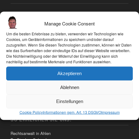
Hervorragender Einsatz von Dr. Schmelzer auf
Jubiläumsveranstaltung eines Softwareherstellers
Manage Cookie Consent
6. September 2024 - 10:38
Um die besten Erlebnisse zu bieten, verwenden wir Technologien wie
Veranstaltung zum Thema „DSGVO – Wie belastet der
Cookies, um Geräteinformationen zu speichern und/oder darauf
Datenschutz die Unternehmen“
zuzugreifen. Wenn Sie diesen Technologien zustimmen, können wir Daten
26. Oktober 2023 - 9:58
wie das Surfverhalten oder eindeutige IDs auf dieser Website verarbeiten.
Kündigung – Anrechnung von Überstunden auf Freizeit­
Die Nichteinwilligung oder der Widerruf der Einwilligung kann sich
ausgleichs­ansprüche
nachteilig auf bestimmte Merkmale und Funktionen auswirken.
26. Oktober 2023 - 9:49
Akzeptieren
Ransomware-Angriffe – Rechtsfolgen und Vorsorge
6. September 2023 - 12:08
Ablehnen
Einstellungen
Cookie Policy
Informationen gem. Art. 13 DSGVO
Impressum
SO ERREICHEN SIE UNS:
Rechtsanwalt in Ahlen