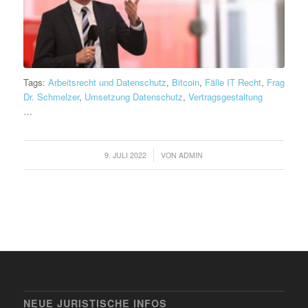
Tags:
Arbeitsrecht und Datenschutz
,
Bitcoin
,
Fälle IT Recht
,
Frag
Dr. Schmelzer
,
Umsetzung Datenschutz
,
Vertragsgestaltung
…
/
9. JULI 2022
VON
ADMIN
NEUE JURISTISCHE INFOS