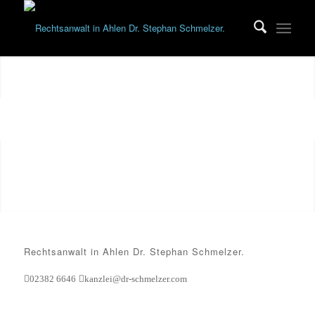
Rechtsanwalt Dr. Stephan
Schmelzer Ahlen
Rechtsanwalt Dr. Stephan Schmelzer aus Ahlen für den
Kompetenzbereich Arbeitsrecht, IT – Recht, Strafrecht und
Insolvenzrecht.
1
2
3
Rechtsanwalt in Ahlen Dr. Stephan Schmelzer.
02382 6646
kanzlei@dr-schmelzer.com