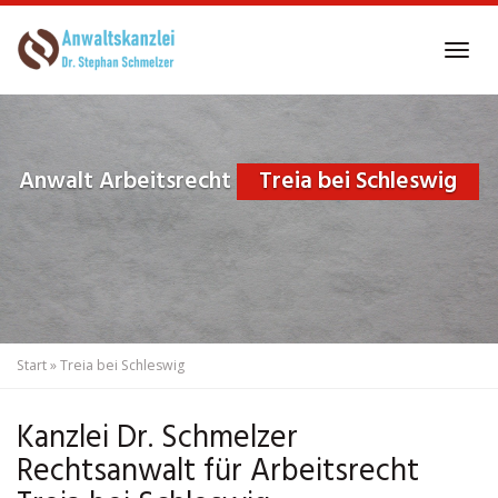
Skip
to
Tog
main
navi
content
Anwalt Arbeitsrecht
Treia bei Schleswig
Start
»
Treia bei Schleswig
Kanzlei Dr. Schmelzer
Rechtsanwalt für Arbeitsrecht