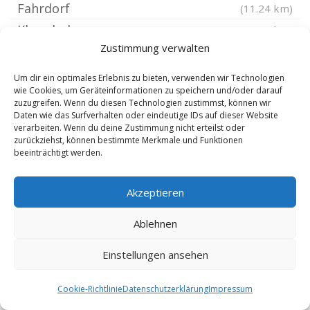
Fahrdorf
(11.24 km)
Klappholz
(11.27 km)
Zustimmung verwalten
Norderstapel
(11.33 km)
Südermarsch bei Husum
(11.53 km)
Um dir ein optimales Erlebnis zu bieten, verwenden wir Technologien
wie Cookies, um Geräteinformationen zu speichern und/oder darauf
Süderfahrenstedt
(11.61 km)
zuzugreifen. Wenn du diesen Technologien zustimmst, können wir
Wanderup
(11.8 km)
Daten wie das Surfverhalten oder eindeutige IDs auf dieser Website
verarbeiten. Wenn du deine Zustimmung nicht erteilst oder
Havetoft
(11.87 km)
zurückziehst, können bestimmte Merkmale und Funktionen
beeinträchtigt werden.
Joldelund
(12 km)
Bohmstedt
(12.01 km)
Akzeptieren
Meggerdorf
(12.02 km)
Hattstedt
(12.1 km)
Ablehnen
Seeth bei Husum
(12.17 km)
Einstellungen ansehen
Geltorf
(12.18 km)
Cookie-Richtlinie
Datenschutzerklärung
Impressum