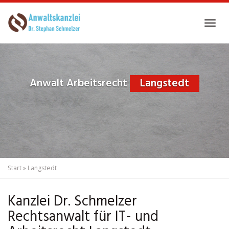
Skip
to
Tog
main
navi
content
Anwalt Arbeitsrecht
Langstedt
Start
»
Langstedt
Kanzlei Dr. Schmelzer
Rechtsanwalt für IT- und