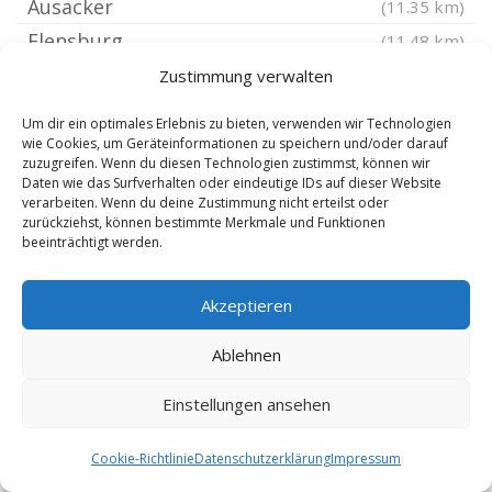
Ausacker
(11.35 km)
Flensburg
(11.48 km)
Flensburg Westliche Höhe
(11.57 km)
Zustimmung verwalten
Flensburg Hochdonn
(11.57 km)
Um dir ein optimales Erlebnis zu bieten, verwenden wir Technologien
Flensburg Stadtfeld
(11.61 km)
wie Cookies, um Geräteinformationen zu speichern und/oder darauf
zuzugreifen. Wenn du diesen Technologien zustimmst, können wir
Flensburg Altstadt
(11.66 km)
Daten wie das Surfverhalten oder eindeutige IDs auf dieser Website
verarbeiten. Wenn du deine Zustimmung nicht erteilst oder
Fahrdorf
(11.66 km)
zurückziehst, können bestimmte Merkmale und Funktionen
Twedt bei Schleswig
beeinträchtigt werden.
(11.71 km)
Flensburg Kapitänsviertel
(11.72 km)
Akzeptieren
Flensburg Rude
(11.79 km)
Meyn
(11.8 km)
Ablehnen
Goldelund
(11.86 km)
Einstellungen ansehen
Nordhackstedt
(11.89 km)
Klein Rheide
(12.05 km)
Cookie-Richtlinie
Datenschutzerklärung
Impressum
Groß Rheide
(12.19 km)