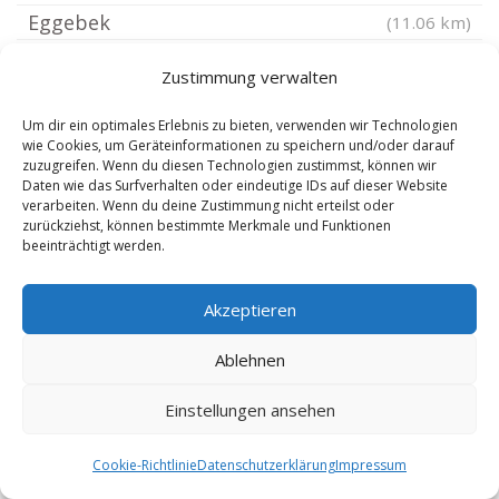
Eggebek
(11.06 km)
Langstedt
(11.09 km)
Zustimmung verwalten
Bredstedt
(11.34 km)
Sönnebüll
(11.35 km)
Um dir ein optimales Erlebnis zu bieten, verwenden wir Technologien
wie Cookies, um Geräteinformationen zu speichern und/oder darauf
Sankt Annen Dithmarschen
(11.61 km)
zuzugreifen. Wenn du diesen Technologien zustimmst, können wir
Daten wie das Surfverhalten oder eindeutige IDs auf dieser Website
Schuby bei Schleswig
(11.94 km)
verarbeiten. Wenn du deine Zustimmung nicht erteilst oder
zurückziehst, können bestimmte Merkmale und Funktionen
Goldebek Nordfriesland
(12.05 km)
beeinträchtigt werden.
Uelvesbüll
(12.11 km)
Elisabeth-Sophien-Koog
(12.15 km)
Akzeptieren
Goldelund
(12.17 km)
Ablehnen
Hüsby
(12.27 km)
Klein Rheide
(12.44 km)
Einstellungen ansehen
Lürschau
(12.78 km)
Cookie-Richtlinie
Datenschutzerklärung
Impressum
Nordstrand
(12.79 km)