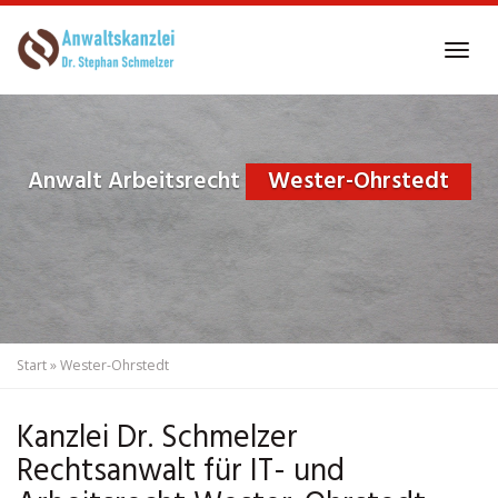
Skip
to
Tog
main
navi
content
Anwalt Arbeitsrecht
Wester-Ohrstedt
Start
»
Wester-Ohrstedt
Kanzlei Dr. Schmelzer
Rechtsanwalt für IT- und