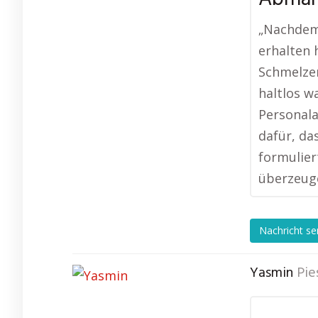
„Nachdem
erhalten h
Schmelzer
haltlos wa
Personala
dafür, da
formulier
überzeug
Nachricht s
Yasmin
Pie