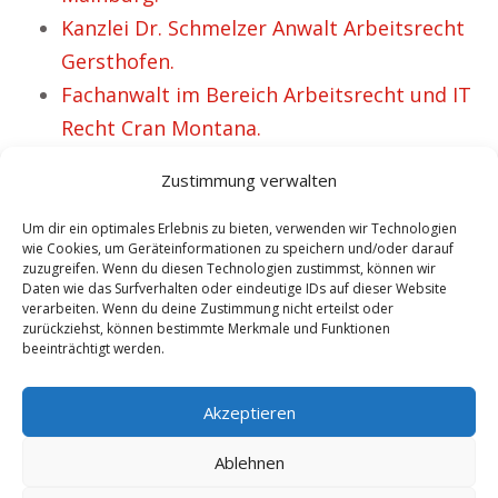
Kanzlei Dr. Schmelzer Anwalt Arbeitsrecht
Gersthofen.
Fachanwalt im Bereich Arbeitsrecht und IT
Recht Cran Montana.
Anwalt Arbeitsrecht Schieder Schwalenberg
Zustimmung verwalten
Betreuung für Arbeitnehmer.
Anwalt Arbeitsrecht Weißensee – Schon
Um dir ein optimales Erlebnis zu bieten, verwenden wir Technologien
wie Cookies, um Geräteinformationen zu speichern und/oder darauf
mehr als 47 glückliche Klienten.
zuzugreifen. Wenn du diesen Technologien zustimmst, können wir
Daten wie das Surfverhalten oder eindeutige IDs auf dieser Website
Fachanwalt für IT- und Arbeitsrecht
verarbeiten. Wenn du deine Zustimmung nicht erteilst oder
Mannersdorf.
zurückziehst, können bestimmte Merkmale und Funktionen
beeinträchtigt werden.
Rechtsanwalt Stockach Experte für
Arbeitsrecht und IT Recht.
Akzeptieren
Ablehnen