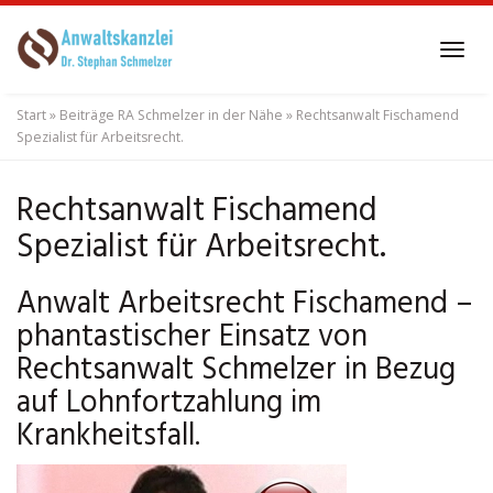
Skip
to
Tog
main
navi
content
Start
»
Beiträge RA Schmelzer in der Nähe
»
Rechtsanwalt Fischamend
Spezialist für Arbeitsrecht.
Rechtsanwalt Fischamend
Spezialist für Arbeitsrecht.
Anwalt Arbeitsrecht Fischamend –
phantastischer Einsatz von
Rechtsanwalt Schmelzer in Bezug
auf Lohnfortzahlung im
Krankheitsfall.