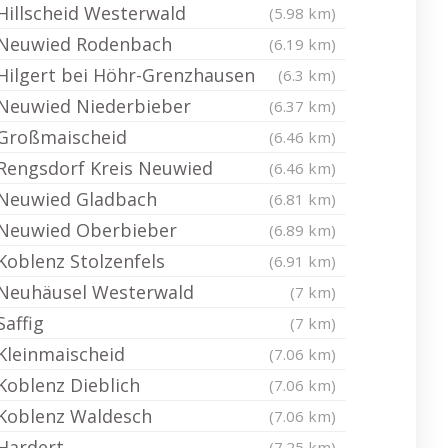
Hillscheid Westerwald
(5.98 km)
Neuwied Rodenbach
(6.19 km)
Hilgert bei Höhr-Grenzhausen
(6.3 km)
Neuwied Niederbieber
(6.37 km)
Großmaischeid
(6.46 km)
Rengsdorf Kreis Neuwied
(6.46 km)
Neuwied Gladbach
(6.81 km)
Neuwied Oberbieber
(6.89 km)
Koblenz Stolzenfels
(6.91 km)
Neuhäusel Westerwald
(7 km)
Saffig
(7 km)
Kleinmaischeid
(7.06 km)
Koblenz Dieblich
(7.06 km)
Koblenz Waldesch
(7.06 km)
Hardert
(7.25 km)