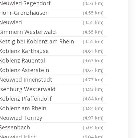
Neuwied Segendorf
(4.53 km)
Höhr-Grenzhausen
(4.55 km)
Neuwied
(4.55 km)
Simmern Westerwald
(4.55 km)
Kettig bei Koblenz am Rhein
(4.55 km)
Koblenz Karthause
(4.61 km)
Koblenz Rauental
(4.67 km)
Koblenz Asterstein
(4.67 km)
Neuwied Innenstadt
(4.77 km)
Isenburg Westerwald
(4.83 km)
Koblenz Pfaffendorf
(4.84 km)
Koblenz am Rhein
(4.84 km)
Neuwied Torney
(4.97 km)
Sessenbach
(5.04 km)
Neuwied Irlich
(5.04 km)