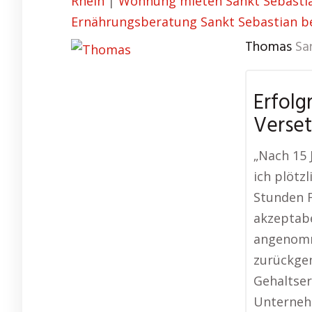
Rhein
|
Wohnung mieten Sankt Sebastia
Ernährungsberatung Sankt Sebastian b
Thomas
Sa
Erfolg
Verse
„Nach 15 
ich plötz
Stunden F
akzeptabe
angenomm
zurückge
Gehaltse
Unternehm