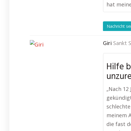
hat meine
Nachricht s
Giri
Sankt 
Hilfe 
unzur
„Nach 12
gekündigt
schlechte
meinem Ar
die fast 