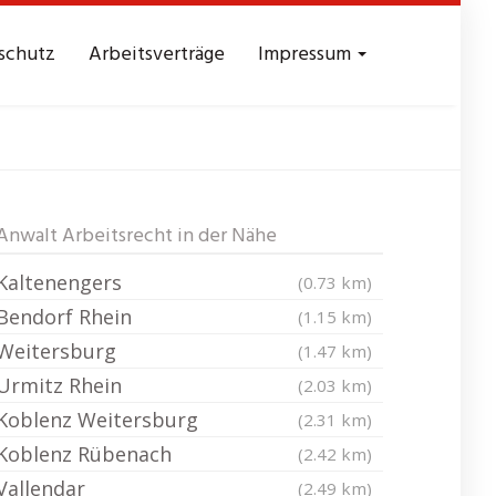
schutz
Arbeitsverträge
Impressum
 am Rhein
Anwalt Arbeitsrecht in der Nähe
Kaltenengers
(0.73 km)
Bendorf Rhein
(1.15 km)
Weitersburg
(1.47 km)
Urmitz Rhein
(2.03 km)
Koblenz Weitersburg
(2.31 km)
Koblenz Rübenach
(2.42 km)
Vallendar
(2.49 km)