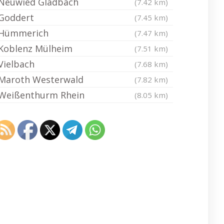
Neuwied Gladbach
(7.42 km)
Goddert
(7.45 km)
Hümmerich
(7.47 km)
Koblenz Mülheim
(7.51 km)
Vielbach
(7.68 km)
Maroth Westerwald
(7.82 km)
Weißenthurm Rhein
(8.05 km)