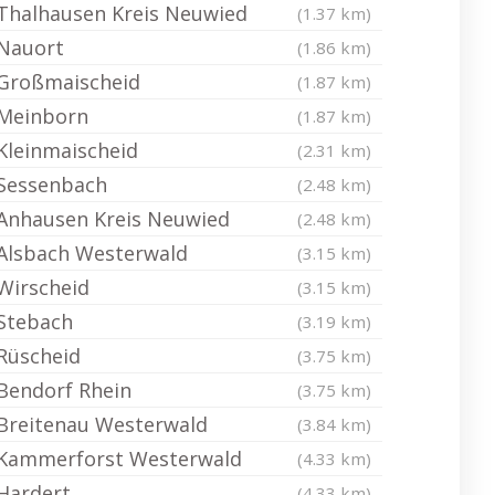
Thalhausen Kreis Neuwied
(1.37 km)
Nauort
(1.86 km)
Großmaischeid
(1.87 km)
Meinborn
(1.87 km)
Kleinmaischeid
(2.31 km)
Sessenbach
(2.48 km)
Anhausen Kreis Neuwied
(2.48 km)
Alsbach Westerwald
(3.15 km)
Wirscheid
(3.15 km)
Stebach
(3.19 km)
Rüscheid
(3.75 km)
Bendorf Rhein
(3.75 km)
Breitenau Westerwald
(3.84 km)
Kammerforst Westerwald
(4.33 km)
Hardert
(4.33 km)