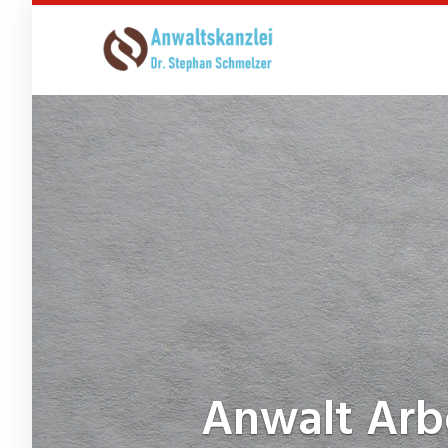
Skip
to
main
content
Anwalt Arb