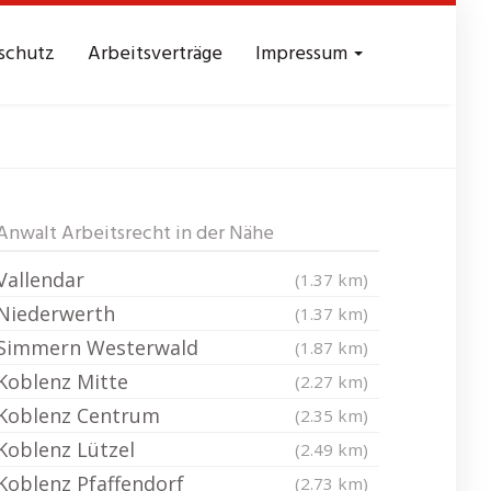
schutz
Arbeitsverträge
Impressum
lenz am Rhein
Anwalt Arbeitsrecht in der Nähe
Vallendar
(1.37 km)
Niederwerth
(1.37 km)
Simmern Westerwald
(1.87 km)
Koblenz Mitte
(2.27 km)
Koblenz Centrum
(2.35 km)
Koblenz Lützel
(2.49 km)
Koblenz Pfaffendorf
(2.73 km)