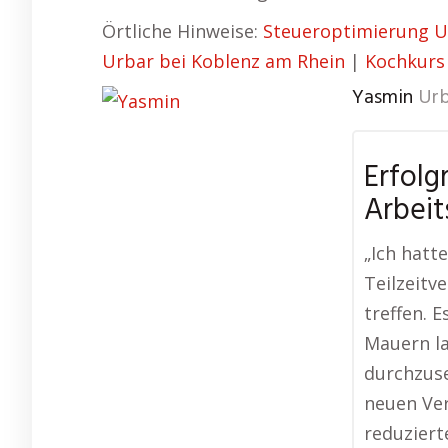
Örtliche Hinweise:
Steueroptimierung U
Urbar bei Koblenz am Rhein
|
Kochkurs
Yasmin
Urb
Erfolg
Arbeit
„Ich hatt
Teilzeitv
treffen. E
Mauern la
durchzuse
neuen Ver
reduziert