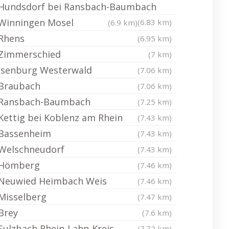
Hundsdorf bei Ransbach-Baumbach
Winningen Mosel
(6.83 km)
(6.9 km)
Rhens
(6.95 km)
Zimmerschied
(7 km)
Isenburg Westerwald
(7.06 km)
Braubach
(7.06 km)
Ransbach-Baumbach
(7.25 km)
Kettig bei Koblenz am Rhein
(7.43 km)
Bassenheim
(7.43 km)
Welschneudorf
(7.43 km)
Hömberg
(7.46 km)
Neuwied Heimbach Weis
(7.46 km)
Misselberg
(7.47 km)
Brey
(7.6 km)
Sulzbach Rhein-Lahn-Kreis
(7.72 km)