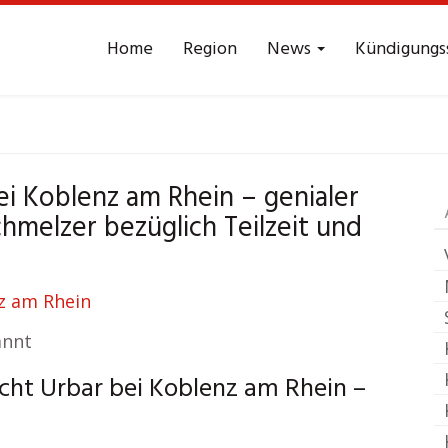
Home
Region
News
Kündigungs
srecht
Urbar bei Kob
ei Koblenz am Rhein – genialer
chmelzer bezüglich Teilzeit und
annt
cht Urbar bei Koblenz am Rhein –