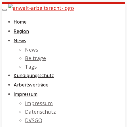
Skip
Toggle
to
navigation
Home
main
Region
content
News
News
Beiträge
Tags
Kündigungsschutz
Arbeitsverträge
Impressum
Impressum
Datenschutz
DVSGO