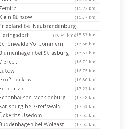
Zemitz
(15.22 km)
Klein Bünzow
(15.37 km)
Friedland bei Neubrandenburg
Heringsdorf
(15.53 km)
(16.41 km)
Schönwalde Vorpommern
(16.66 km)
Blumenhagen bei Strasburg
(16.67 km)
Viereck
(16.72 km)
Lütow
(16.75 km)
Groß Luckow
(16.86 km)
Schmatzin
(17.23 km)
Schönhausen Mecklenburg
(17.48 km)
Karlsburg bei Greifswald
(17.53 km)
Ückeritz Usedom
(17.55 km)
Buddenhagen bei Wolgast
(17.55 km)