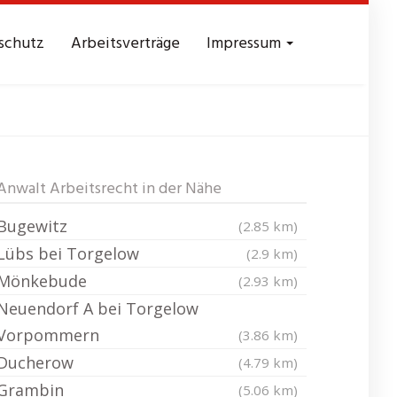
schutz
Arbeitsverträge
Impressum
dshagen
Anwalt Arbeitsrecht in der Nähe
Bugewitz
(2.85 km)
Lübs bei Torgelow
(2.9 km)
Mönkebude
(2.93 km)
Neuendorf A bei Torgelow
Vorpommern
(3.86 km)
Ducherow
(4.79 km)
Grambin
(5.06 km)