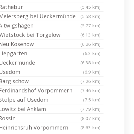
Rathebur
(5.45 km)
Meiersberg bei Ueckermünde
(5.58 km)
Altwigshagen
(5.77 km)
Wietstock bei Torgelow
(6.13 km)
Neu Kosenow
(6.26 km)
Liepgarten
(6.3 km)
Ueckermünde
(6.38 km)
Usedom
(6.9 km)
Bargischow
(7.26 km)
Ferdinandshof Vorpommern
(7.46 km)
Stolpe auf Usedom
(7.5 km)
Löwitz bei Anklam
(7.79 km)
Rossin
(8.07 km)
Heinrichsruh Vorpommern
(8.63 km)