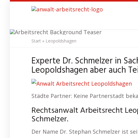
Skip
to
main
content
Start
»
Leopoldshagen
Anwalt 
Experte Dr. Schmelzer in Sac
Leopoldshagen aber auch Teilz
Städte Partner: Keine Partnerstadt bek
Rechtsanwalt Arbeitsrecht Leo
Schmelzer.
Der Name Dr. Stephan Schmelzer ist seit 