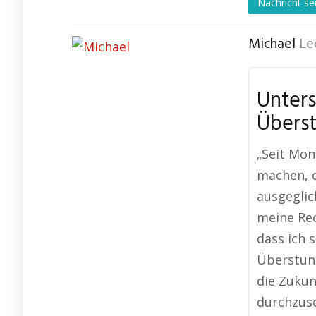
Nachricht s
Michael
Le
Unters
Übers
„Seit Mo
machen, d
ausgeglic
meine Rec
dass ich 
Überstund
die Zukun
durchzuse