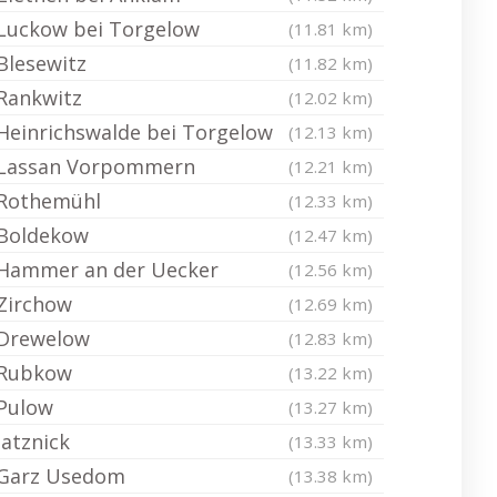
Luckow bei Torgelow
(11.81 km)
Blesewitz
(11.82 km)
Rankwitz
(12.02 km)
Heinrichswalde bei Torgelow
(12.13 km)
Lassan Vorpommern
(12.21 km)
Rothemühl
(12.33 km)
Boldekow
(12.47 km)
Hammer an der Uecker
(12.56 km)
Zirchow
(12.69 km)
Drewelow
(12.83 km)
Rubkow
(13.22 km)
Pulow
(13.27 km)
Jatznick
(13.33 km)
Garz Usedom
(13.38 km)