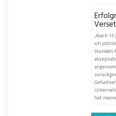
Erfolg
Verse
„Nach 15 
ich plötz
Stunden F
akzeptabe
angenomm
zurückge
Gehaltse
Unternehm
hat meine