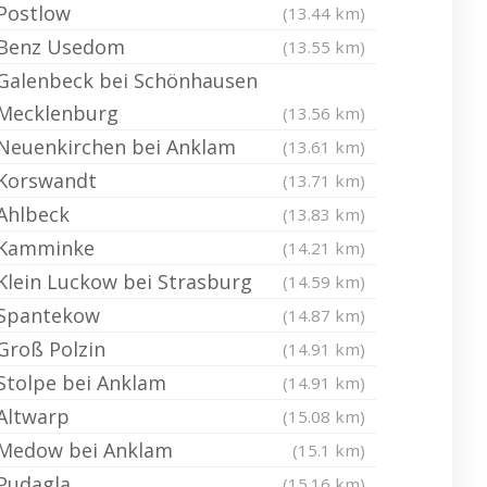
Postlow
(13.44 km)
Benz Usedom
(13.55 km)
Galenbeck bei Schönhausen
Mecklenburg
(13.56 km)
Neuenkirchen bei Anklam
(13.61 km)
Korswandt
(13.71 km)
Ahlbeck
(13.83 km)
Kamminke
(14.21 km)
Klein Luckow bei Strasburg
(14.59 km)
Spantekow
(14.87 km)
Groß Polzin
(14.91 km)
Stolpe bei Anklam
(14.91 km)
Altwarp
(15.08 km)
Medow bei Anklam
(15.1 km)
Pudagla
(15.16 km)