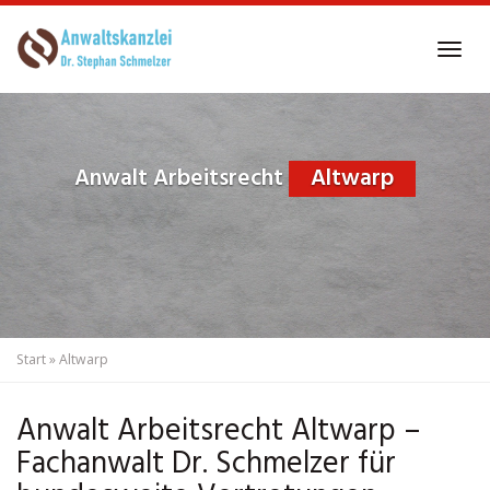
Skip
to
Tog
main
navi
content
Anwalt Arbeitsrecht
Altwarp
Start
»
Altwarp
Anwalt Arbeitsrecht Altwarp –
Fachanwalt Dr. Schmelzer für