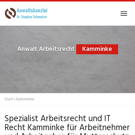
Skip
to
Tog
main
navi
content
Anwalt Arbeitsrecht
Kamminke
Start
»
Kamminke
Spezialist Arbeitsrecht und IT
Recht Kamminke für Arbeitnehmer