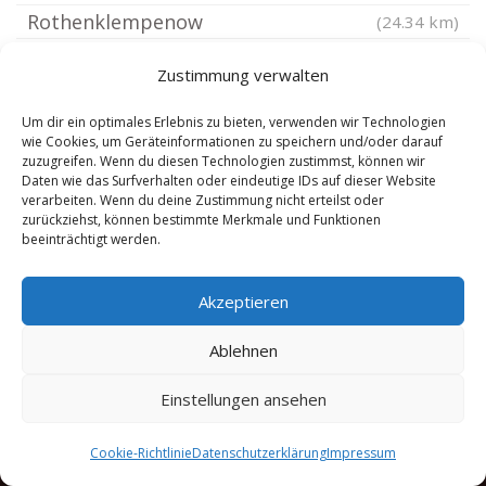
Rothenklempenow
(24.34 km)
Katzow
(24.69 km)
Zustimmung verwalten
Blankensee Vorpommern
(24.75 km)
Kröslin
(24.75 km)
Um dir ein optimales Erlebnis zu bieten, verwenden wir Technologien
wie Cookies, um Geräteinformationen zu speichern und/oder darauf
Sarnow bei Anklam
(24.8 km)
zuzugreifen. Wenn du diesen Technologien zustimmst, können wir
Daten wie das Surfverhalten oder eindeutige IDs auf dieser Website
Groß Polzin
(24.8 km)
verarbeiten. Wenn du deine Zustimmung nicht erteilst oder
zurückziehst, können bestimmte Merkmale und Funktionen
Krugsdorf
(24.85 km)
beeinträchtigt werden.
Karlsburg bei Greifswald
(24.94 km)
Putzar
(25.04 km)
Akzeptieren
Ablehnen
Einstellungen ansehen
Cookie-Richtlinie
Datenschutzerklärung
Impressum
Copyright 2025 by Anwalt Arbeitsrecht Dr. Schmelzer |
Sitemap
|